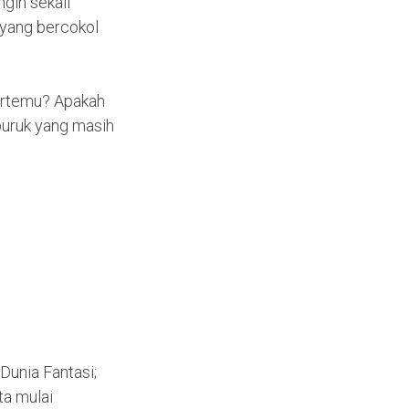
gin sekali
 yang bercokol
 bertemu? Apakah
buruk yang masih
Dunia Fantasi;
ta mulai