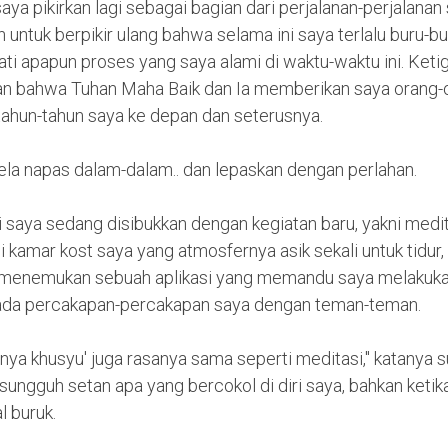
ya pikirkan lagi sebagai bagian dari perjalanan-perjalanan
 untuk berpikir ulang bahwa selama ini saya terlalu buru-b
ti apapun proses yang saya alami di waktu-waktu ini. Keti
an bahwa Tuhan Maha Baik dan Ia memberikan saya orang-or
tahun-tahun saya ke depan dan seterusnya.
ela napas dalam-dalam.. dan lepaskan dengan perlahan.
i saya sedang disibukkan dengan kegiatan baru, yakni medi
di kamar kost saya yang atmosfernya asik sekali untuk tidur
a menemukan sebuah aplikasi yang memandu saya melakuka
pada percakapan-percakapan saya dengan teman-teman.
nya khusyu' juga rasanya sama seperti meditasi," katanya s
sungguh setan apa yang bercokol di diri saya, bahkan ketik
l buruk.