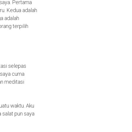
 saya. Pertama
uru. Kedua adalah
ga adalah
ang terpilih
tasi selepas
, saya cuma
n meditasi
uatu waktu. Aku
a salat pun saya