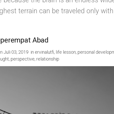
e because the brain is an endless wild
hest terrain can be traveled only with 
eperempat Abad
on
Juli 03, 2019
in
ervinalutfi
,
life lesson
,
personal develop
ought
,
perspective
,
relationship