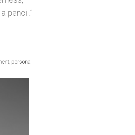
erness,
f
o
a pencil.”
r
:
ment
,
personal