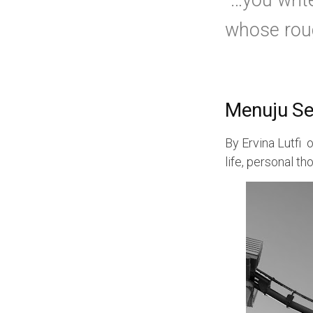
“…you writ
whose roug
Menuju S
By
Ervina Lutfi
life
,
personal th