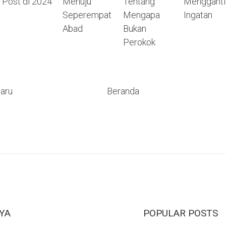
Post di 2024
Menuju
Tentang
Mengganti
Seperempat
Mengapa
Ingatan
Abad
Bukan
Perokok
Baru
Beranda
YA
POPULAR POSTS