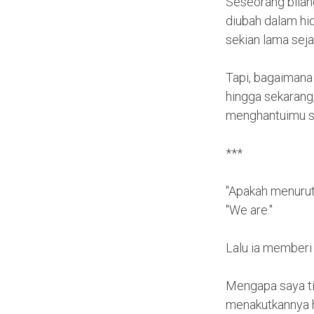
Seseorang bilang
diubah dalam hi
sekian lama sejak
Tapi, bagaimana 
hingga sekarang
menghantuimu sa
***
"Apakah menurut
"We are."
Lalu ia memberi
Mengapa saya tid
menakutkannya ha