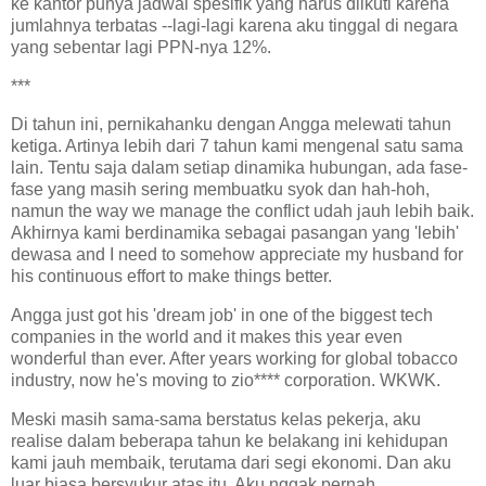
ke kantor punya jadwal spesifik yang harus diikuti karena
jumlahnya terbatas --lagi-lagi karena aku tinggal di negara
yang sebentar lagi PPN-nya 12%.
***
Di tahun ini, pernikahanku dengan Angga melewati tahun
ketiga. Artinya lebih dari 7 tahun kami mengenal satu sama
lain. Tentu saja dalam setiap dinamika hubungan, ada fase-
fase yang masih sering membuatku syok dan hah-hoh,
namun the way we manage the conflict udah jauh lebih baik.
Akhirnya kami berdinamika sebagai pasangan yang 'lebih'
dewasa and I need to somehow appreciate my husband for
his continuous effort to make things better.
Angga just got his 'dream job' in one of the biggest tech
companies in the world and it makes this year even
wonderful than ever. After years working for global tobacco
industry, now he's moving to zio**** corporation. WKWK.
Meski masih sama-sama berstatus kelas pekerja, aku
realise dalam beberapa tahun ke belakang ini kehidupan
kami jauh membaik, terutama dari segi ekonomi. Dan aku
luar biasa bersyukur atas itu. Aku nggak pernah