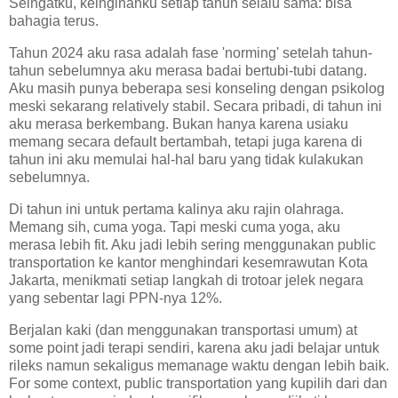
Seingatku, keinginanku setiap tahun selalu sama: bisa
bahagia terus.
Tahun 2024 aku rasa adalah fase 'norming' setelah tahun-
tahun sebelumnya aku merasa badai bertubi-tubi datang.
Aku masih punya beberapa sesi konseling dengan psikolog
meski sekarang relatively stabil. Secara pribadi, di tahun ini
aku merasa berkembang. Bukan hanya karena usiaku
memang secara default bertambah, tetapi juga karena di
tahun ini aku memulai hal-hal baru yang tidak kulakukan
sebelumnya.
Di tahun ini untuk pertama kalinya aku rajin olahraga.
Memang sih, cuma yoga. Tapi meski cuma yoga, aku
merasa lebih fit. Aku jadi lebih sering menggunakan public
transportation ke kantor menghindari kesemrawutan Kota
Jakarta, menikmati setiap langkah di trotoar jelek negara
yang sebentar lagi PPN-nya 12%.
Berjalan kaki (dan menggunakan transportasi umum) at
some point jadi terapi sendiri, karena aku jadi belajar untuk
rileks namun sekaligus memanage waktu dengan lebih baik.
For some context, public transportation yang kupilih dari dan