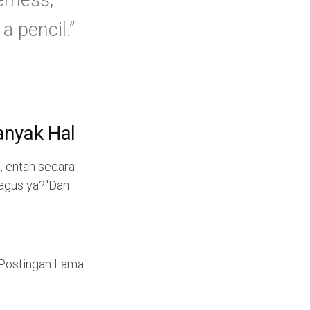
erness,
f
o
a pencil.”
r
:
anyak Hal
m, entah secara
bagus ya?"Dan
Postingan Lama