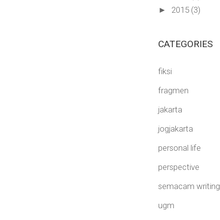
2015
(3)
►
CATEGORIES
fiksi
fragmen
jakarta
jogjakarta
personal life
perspective
semacam writing 
ugm