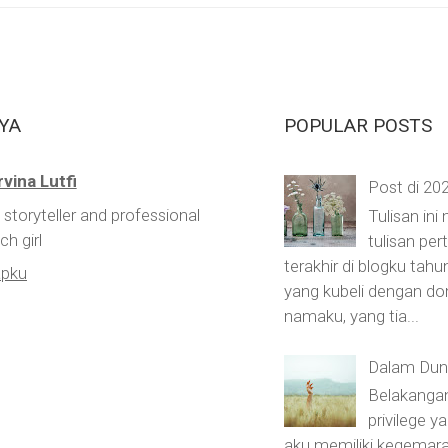
YA
POPULAR POSTS
rvina Lutfi
Post di 20
 storyteller and professional
Tulisan ini
ch girl
tulisan pe
terakhir di blogku tahu
apku
yang kubeli dengan do
namaku, yang tia...
Dalam Duni
Belakangan
privilege 
aku memiliki kegemara