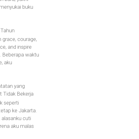
 menyukai buku
 Tahun
 grace, courage,
nce, and inspire
e. Beberapa waktu
e, aku
tatan yang
t Tidak Bekerja
ak seperti
tetap ke Jakarta.
 alasanku cuti
rena aku malas