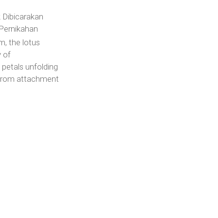
 Dibicarakan
 Pernikahan
m, the lotus
 of
 petals unfolding
 from attachment