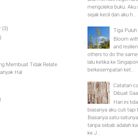
mengoleksi buku. Aku
sejak kecil dan aku h...
r
(3)
Tiga Puluh
)
Bloom with
and resilie
others to do the sam
lalu ketika ke Singapor
yang Membuat Tidak Relate
berkesempatan ket...
anyak Hal
Catatan-ca
Dibuat Saa
)
Hari ini tid
biasanya aku cuti tapi 
Biasanya satu-satunya
tanpa sebab adalah ka
ke J...