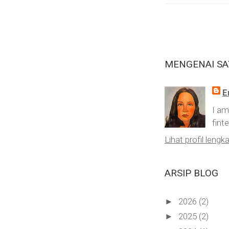
MENGENAI SA
E
I am
finte
Lihat profil lengk
ARSIP BLOG
2026
(2)
►
2025
(2)
►