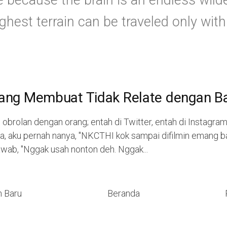
e because the brain is an endless wild
hest terrain can be traveled only with 
 yang Membuat Tidak Relate dengan B
 obrolan dengan orang; entah di Twitter, entah di Instagra
pa, aku pernah nanya, "NKCTHI kok sampai difilmin emang 
wab, "Nggak usah nonton deh. Nggak...
h Baru
Beranda