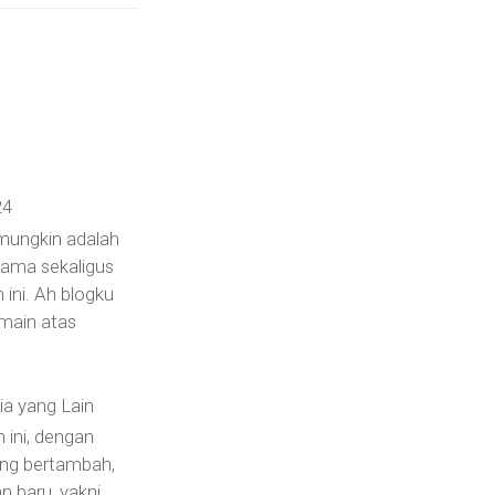
24
 mungkin adalah
rtama sekaligus
n ini. Ah blogku
main atas
a yang Lain
 ini, dengan
yang bertambah,
n baru, yakni