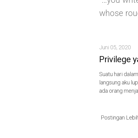
“…you writ
whose roug
Juni 05, 2020
Privilege
Suatu hari dalam
langsung aku lu
ada orang menja
Postingan Lebi