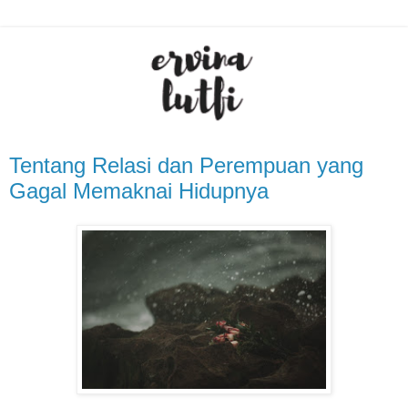
Tentang Relasi dan Perempuan yang
Gagal Memaknai Hidupnya