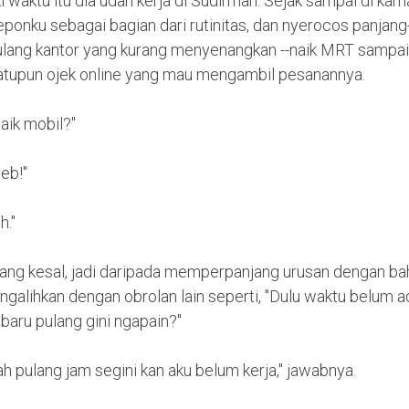
i waktu itu dia udah kerja di Sudirman. Sejak sampai di kam
ponku sebagai bagian dari rutinitas, dan nyerocos panjang
ulang kantor yang kurang menyenangkan --naik MRT sampai 
satupun ojek online yang mau mengambil pesanannya.
aik mobil?"
eb!"
h."
dang kesal, jadi daripada memperpanjang urusan dengan ba
ngalihkan dengan obrolan lain seperti, "Dulu waktu belum a
baru pulang gini ngapain?"
h pulang jam segini kan aku belum kerja," jawabnya.