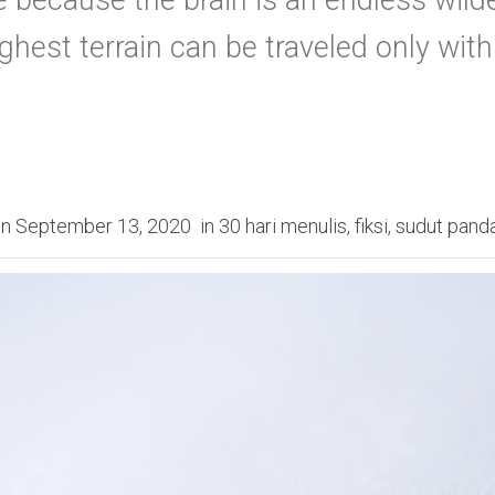
e because the brain is an endless wild
hest terrain can be traveled only with 
on
September 13, 2020
in
30 hari menulis
,
fiksi
,
sudut pand