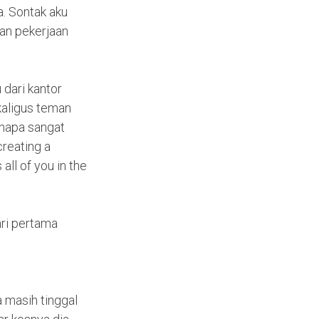
a. Sontak aku
an pekerjaan
 dari kantor
kaligus teman
enapa sangat
reating a 
ll of you in the 
ari pertama
a masih tinggal