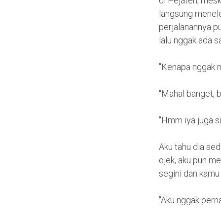
di Pejaten; mesk
langsung menele
perjalanannya p
lalu nggak ada 
"Kenapa nggak n
"Mahal banget, b
"Hmm iya juga si
Aku tahu dia se
ojek, aku pun me
segini dan kamu 
"Aku nggak perna