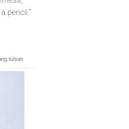
erness,
f
o
a pencil.”
r
:
ang
,
tulisan