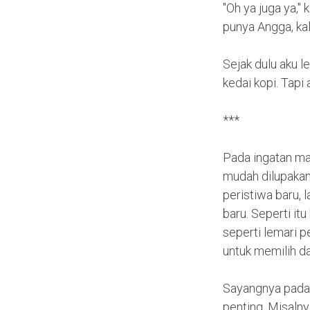
"Oh ya juga ya," 
punya Angga, kal
Sejak dulu aku 
kedai kopi. Tapi
***
Pada ingatan man
mudah dilupakan
peristiwa baru,
baru. Seperti it
seperti lemari 
untuk memilih d
Sayangnya pada h
penting. Misalny