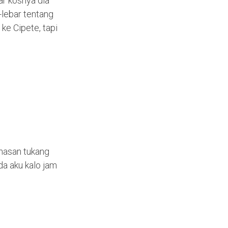
ar kosnya dia
-lebar tentang
ke Cipete, tapi
hasan tukang
da aku kalo jam