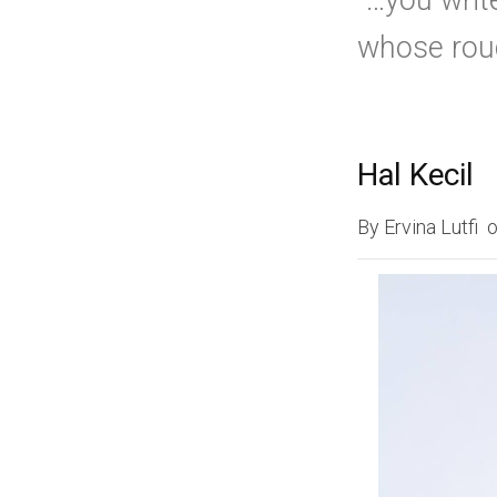
“…you writ
whose roug
Hal Kecil
By
Ervina Lutfi