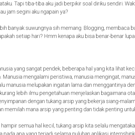
kataku. Tapi tiba-tiba aku jadi berpikir soal diriku sendiri. W
au jam segini aku ngapain ya?
lebih banyak suwungnya sih memang. Blogging, membaca bu
 apakah setiap hari? Hmm kenapa aku bisa benar-benar lupa
usia yang sangat pendek, beberapa hal yang kita lihat kec
. Manusia mengalami peristiwa, manusia mengingat, manu
 lalu manusia melupakan ingatan lama dan menggantinya de
u kurang lebih ilmu pengetahuan menjelaskan bagaimana otak
penyimpanan dengan tukang arsip yang bekerja siang-malam
an memilah mana arsip yang penting dan tidak penting untu
ampir semua hal kecil, tukang arsip kita selalu mengatakan
a pada apa yang terjadi selama puluhan aplikasi internshipku