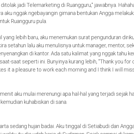
 ditolak jadi Telemarketing di Ruangguru," jawabnya. Hahah
ya aku nggak ngebayangin gimana bentukan Angga melakuk
untuk Ruangguru pula.
 yang lebih baru, aku menemukan surat pengunduran diriku
kira setahun lalu aku menulisnya untuk manager, mentor, se
nyenangkan di kantor. Ada satu kalimat yang nggak tahu k
aat-saat seperti ini.
Bunyinya kurang lebih, "T
hank you for c
s it a pleasure to work each morning and I think I will miss a
enit aku mulai merenungi apa hal-hal yang terjadi sejak h
 kemudian kuhabiskan di sana.
karta sedang hujan badai. Aku tinggal di Setiabudi dan Angg