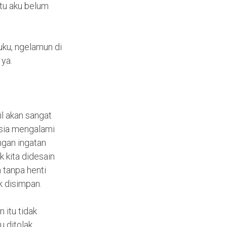
aktu aku belum
ku, ngelamun di
 ya.
il akan sangat
sia mengalami
ngan ingatan
 kita didesain
 tanpa henti
k disimpan.
 itu tidak
 ditolak,