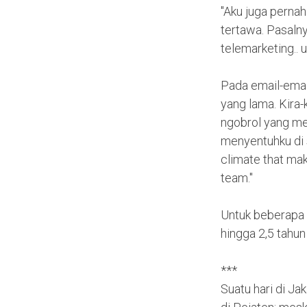
"Aku juga pernah
tertawa. Pasaln
telemarketing.. 
Pada email-email
yang lama. Kira-
ngobrol yang me
menyentuhku di s
climate that make
team."
Untuk beberapa m
hingga 2,5 tahun
***
Suatu hari di Ja