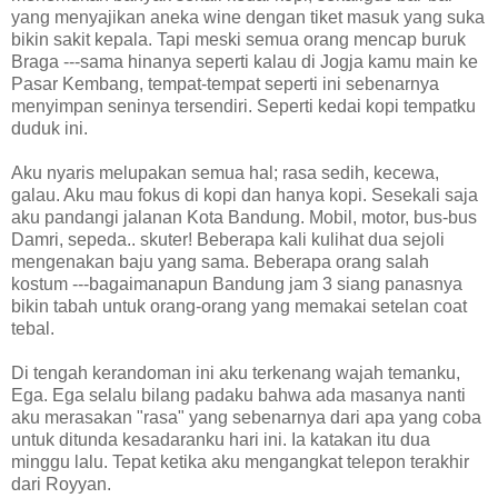
yang menyajikan aneka wine dengan tiket masuk yang suka
bikin sakit kepala. Tapi meski semua orang mencap buruk
Braga ---sama hinanya seperti kalau di Jogja kamu main ke
Pasar Kembang, tempat-tempat seperti ini sebenarnya
menyimpan seninya tersendiri. Seperti kedai kopi tempatku
duduk ini.
Aku nyaris melupakan semua hal; rasa sedih, kecewa,
galau. Aku mau fokus di kopi dan hanya kopi. Sesekali saja
aku pandangi jalanan Kota Bandung. Mobil, motor, bus-bus
Damri, sepeda.. skuter! Beberapa kali kulihat dua sejoli
mengenakan baju yang sama. Beberapa orang salah
kostum ---bagaimanapun Bandung jam 3 siang panasnya
bikin tabah untuk orang-orang yang memakai setelan coat
tebal.
Di tengah kerandoman ini aku terkenang wajah temanku,
Ega. Ega selalu bilang padaku bahwa ada masanya nanti
aku merasakan "rasa" yang sebenarnya dari apa yang coba
untuk ditunda kesadaranku hari ini. Ia katakan itu dua
minggu lalu. Tepat ketika aku mengangkat telepon terakhir
dari Royyan.