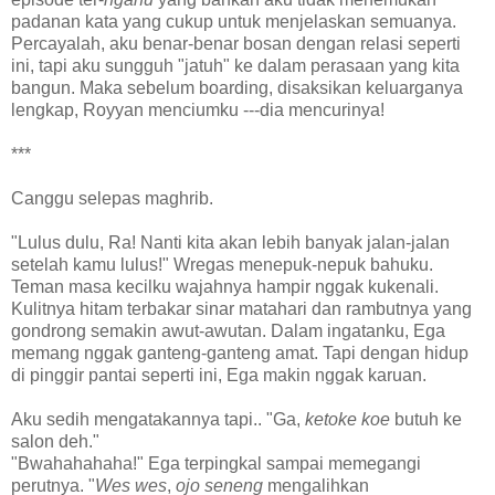
padanan kata yang cukup untuk menjelaskan semuanya.
Percayalah, aku benar-benar bosan dengan relasi seperti
ini, tapi aku sungguh "jatuh" ke dalam perasaan yang kita
bangun. Maka sebelum boarding, disaksikan keluarganya
lengkap, Royyan menciumku ---dia mencurinya!
***
Canggu selepas maghrib.
"Lulus dulu, Ra! Nanti kita akan lebih banyak jalan-jalan
setelah kamu lulus!" Wregas menepuk-nepuk bahuku.
Teman masa kecilku wajahnya hampir nggak kukenali.
Kulitnya hitam terbakar sinar matahari dan rambutnya yang
gondrong semakin awut-awutan. Dalam ingatanku, Ega
memang nggak ganteng-ganteng amat. Tapi dengan hidup
di pinggir pantai seperti ini, Ega makin nggak karuan.
Aku sedih mengatakannya tapi.. "Ga,
ketoke koe
butuh ke
salon deh."
"Bwahahahaha!" Ega terpingkal sampai memegangi
perutnya. "
Wes wes
,
ojo seneng
mengalihkan