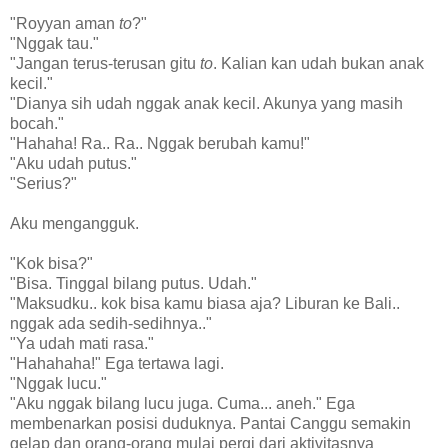
"Royyan aman
to
?"
"Nggak tau."
"Jangan terus-terusan gitu
to
. Kalian kan udah bukan anak
kecil."
"Dianya sih udah nggak anak kecil. Akunya yang masih
bocah."
"Hahaha! Ra.. Ra.. Nggak berubah kamu!"
"Aku udah putus."
"Serius?"
Aku mengangguk.
"Kok bisa?"
"Bisa. Tinggal bilang putus. Udah."
"Maksudku.. kok bisa kamu biasa aja? Liburan ke Bali..
nggak ada sedih-sedihnya.."
"Ya udah mati rasa."
"Hahahaha!" Ega tertawa lagi.
"Nggak lucu."
"Aku nggak bilang lucu juga. Cuma... aneh." Ega
membenarkan posisi duduknya. Pantai Canggu semakin
gelap dan orang-orang mulai pergi dari aktivitasnya