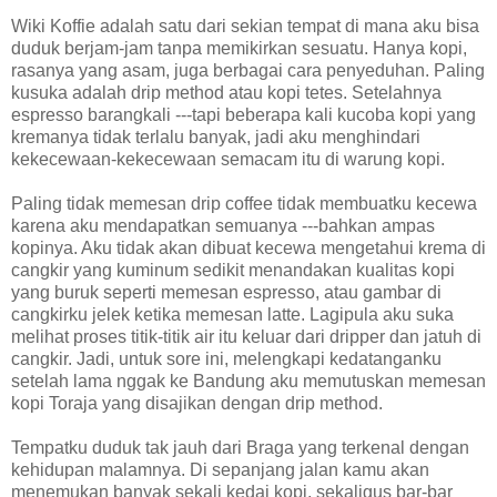
Wiki Koffie adalah satu dari sekian tempat di mana aku bisa
duduk berjam-jam tanpa memikirkan sesuatu. Hanya kopi,
rasanya yang asam, juga berbagai cara penyeduhan. Paling
kusuka adalah drip method atau kopi tetes. Setelahnya
espresso barangkali ---tapi beberapa kali kucoba kopi yang
kremanya tidak terlalu banyak, jadi aku menghindari
kekecewaan-kekecewaan semacam itu di warung kopi.
Paling tidak memesan drip coffee tidak membuatku kecewa
karena aku mendapatkan semuanya ---bahkan ampas
kopinya. Aku tidak akan dibuat kecewa mengetahui krema di
cangkir yang kuminum sedikit menandakan kualitas kopi
yang buruk seperti memesan espresso, atau gambar di
cangkirku jelek ketika memesan latte. Lagipula aku suka
melihat proses titik-titik air itu keluar dari dripper dan jatuh di
cangkir. Jadi, untuk sore ini, melengkapi kedatanganku
setelah lama nggak ke Bandung aku memutuskan memesan
kopi Toraja yang disajikan dengan drip method.
Tempatku duduk tak jauh dari Braga yang terkenal dengan
kehidupan malamnya. Di sepanjang jalan kamu akan
menemukan banyak sekali kedai kopi, sekaligus bar-bar