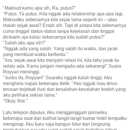
"Maksud kamu apa sih, Ra, putus?"
"Putus. Ya putus. Kita nggak ada relationship apa-apa lagi.
Maksudku sebenarnya kita sejak lama seperti ini ---atau
malah sejak awal? Entah sih. Tapi di antara kita sebenarnya
cuma tinggal status-status tanpa kejelasan dan tinggal
diclearin aja kalau sebenarnya kita sudah putus?"
"Salah aku apa sih?"
"Nggak ada yang salah. Yang salah itu waktu, dan jarak
yang membuat waktu berbeda."
"Ara, sejak awal kita menjalin relasi ini, kita tahu jarak itu
selalu ada. Kamu jangan mengada-ada sekarang!" Suara
Royyan meninggi.
"Justru itu, Royyan!" Suaraku nggak kalah tinggi. Aku
menghela napas beberapa detik. "Aku nggak mau terus-
terusan terjebak ilusi dan kesalahan-kesalahan bodoh yang
aku pelihara sekian lama."
"Okay, fine."
Lalu telepon diputus. Aku menggenggam ponselku
beberapa saat dan kulihat langit-langit kamar hotel tempatku
menginap. Aku baru saja bangun tidur dan langsung
memutuskan pacarku yang sudah sejak bertahun-tahun