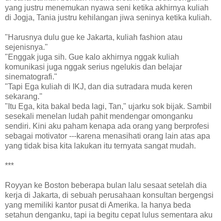
yang justru menemukan nyawa seni ketika akhirnya kuliah
di Jogja, Tania justru kehilangan jiwa seninya ketika kuliah.
"Harusnya dulu gue ke Jakarta, kuliah fashion atau
sejenisnya."
"Enggak juga sih. Gue kalo akhirnya nggak kuliah
komunikasi juga nggak serius ngelukis dan belajar
sinematografi."
"Tapi Ega kuliah di IKJ, dan dia sutradara muda keren
sekarang."
"Itu Ega, kita bakal beda lagi, Tan," ujarku sok bijak. Sambil
sesekali menelan ludah pahit mendengar omonganku
sendiri. Kini aku paham kenapa ada orang yang berprofesi
sebagai motivator ---karena menasihati orang lain atas apa
yang tidak bisa kita lakukan itu ternyata sangat mudah.
***
Royyan ke Boston beberapa bulan lalu sesaat setelah dia
kerja di Jakarta, di sebuah perusahaan konsultan bergengsi
yang memiliki kantor pusat di Amerika. Ia hanya beda
setahun denganku, tapi ia begitu cepat lulus sementara aku