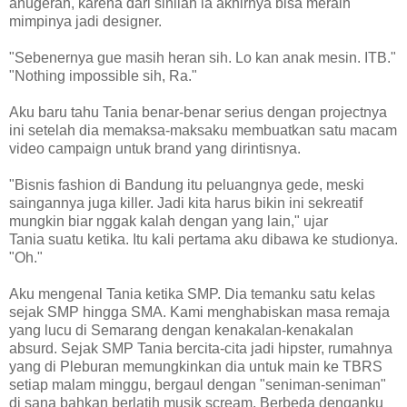
anugerah, karena dari sinilah ia akhirnya bisa meraih
mimpinya jadi designer.
"Sebenernya gue masih heran sih. Lo kan anak mesin. ITB."
"Nothing impossible sih, Ra."
Aku baru tahu Tania benar-benar serius dengan projectnya
ini setelah dia memaksa-maksaku membuatkan satu macam
video campaign untuk brand yang dirintisnya.
"Bisnis fashion di Bandung itu peluangnya gede, meski
saingannya juga killer. Jadi kita harus bikin ini sekreatif
mungkin biar nggak kalah dengan yang lain," ujar
Tania suatu ketika. Itu kali pertama aku dibawa ke studionya.
"Oh."
Aku mengenal Tania ketika SMP. Dia temanku satu kelas
sejak SMP hingga SMA. Kami menghabiskan masa remaja
yang lucu di Semarang dengan kenakalan-kenakalan
absurd. Sejak SMP Tania bercita-cita jadi hipster, rumahnya
yang di Pleburan memungkinkan dia untuk main ke TBRS
setiap malam minggu, bergaul dengan "seniman-seniman"
di sana bahkan berlatih musik scream. Berbeda denganku