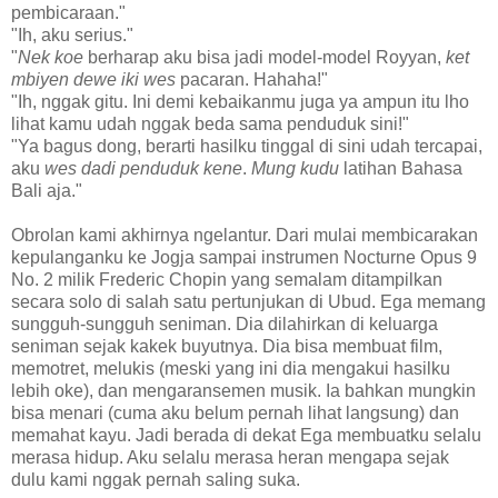
pembicaraan."
"Ih, aku serius."
"
Nek koe
berharap aku bisa jadi model-model Royyan,
ket
mbiyen dewe iki wes
pacaran. Hahaha!"
"Ih, nggak gitu. Ini demi kebaikanmu juga ya ampun itu lho
lihat kamu udah nggak beda sama penduduk sini!"
"Ya bagus dong, berarti hasilku tinggal di sini udah tercapai,
aku
wes dadi penduduk kene
.
Mung kudu
latihan Bahasa
Bali aja."
Obrolan kami akhirnya ngelantur. Dari mulai membicarakan
kepulanganku ke Jogja sampai instrumen Nocturne Opus 9
No. 2 milik Frederic Chopin yang semalam ditampilkan
secara solo di salah satu pertunjukan di Ubud. Ega memang
sungguh-sungguh seniman. Dia dilahirkan di keluarga
seniman sejak kakek buyutnya. Dia bisa membuat film,
memotret, melukis (meski yang ini dia mengakui hasilku
lebih oke), dan mengaransemen musik. Ia bahkan mungkin
bisa menari (cuma aku belum pernah lihat langsung) dan
memahat kayu. Jadi berada di dekat Ega membuatku selalu
merasa hidup. Aku selalu merasa heran mengapa sejak
dulu kami nggak pernah saling suka.