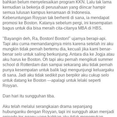
bahkan belum menyelesaikan program KKN. Lalu tak lama
kemudian ia bekerja di perusahaan yang diincar hampir
semua lulusan kampus kenamaan di Indonesia.
Keberuntungan Royyan tak berhenti di sana, ia mendapat
promosi ke Boston. Katanya sebelum pergi, ini kesempatan
bagus untuk dia bisa meraih cita-citanya MBA di HBS.
"Bayangin deh, Ra, Boston! Boston!" ujarnya berapi-api.
Tapi aku cuma memandanginya miris karena setelah ini aku
mungkin tidak pernah bertemu dia, kecuali jika kami benar-
benar
selo
untuk saling berkunjung. Antara dia ke Jogja atau
aku harus ke Boston. Oh tapi aku pernah mengikuti summer
school di Rotterdam dan sampai sekarang aku tidak pernah
punya kesempatan untuk balik lagi mengunjungi keluargaku
di sana. Jadi aku tidak sedikit pun berpikir aku cukup
selo
untuk datang ke Boston ---apalagi untuk lelaki seperti
Royyan.
Dan hari itu sungguhan tiba.
Aku telah melalui serangkaian drama sepanjang
hubunganku dengan Royyan, tapi ini sungguh akan menjadi
episode ter-
nganu
yang bahkan aku tidak menemukan