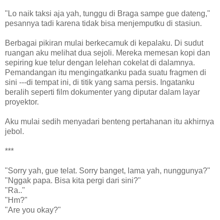
"Lo naik taksi aja yah, tunggu di Braga sampe gue dateng,"
pesannya tadi karena tidak bisa menjemputku di stasiun.
Berbagai pikiran mulai berkecamuk di kepalaku. Di sudut
ruangan aku melihat dua sejoli. Mereka memesan kopi dan
sepiring kue telur dengan lelehan cokelat di dalamnya.
Pemandangan itu mengingatkanku pada suatu fragmen di
sini ---di tempat ini, di titik yang sama persis. Ingatanku
beralih seperti film dokumenter yang diputar dalam layar
proyektor.
Aku mulai sedih menyadari benteng pertahanan itu akhirnya
jebol.
***
"Sorry yah, gue telat. Sorry banget, lama yah, nunggunya?"
"Nggak papa. Bisa kita pergi dari sini?"
"Ra.."
"Hm?"
"Are you okay?"