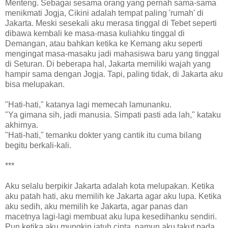
Menteng. Sebagai sesama orang yang pernah sama-sama
menikmati Jogja, Cikini adalah tempat paling 'rumah' di
Jakarta. Meski sesekali aku merasa tinggal di Tebet seperti
dibawa kembali ke masa-masa kuliahku tinggal di
Demangan, atau bahkan ketika ke Kemang aku seperti
mengingat masa-masaku jadi mahasiswa baru yang tinggal
di Seturan. Di beberapa hal, Jakarta memiliki wajah yang
hampir sama dengan Jogja. Tapi, paling tidak, di Jakarta aku
bisa melupakan.
"Hati-hati," katanya lagi memecah lamunanku.
"Ya gimana sih, jadi manusia. Simpati pasti ada lah," kataku
akhirnya.
"Hati-hati," temanku dokter yang cantik itu cuma bilang
begitu berkali-kali.
***
Aku selalu berpikir Jakarta adalah kota melupakan. Ketika
aku patah hati, aku memilih ke Jakarta agar aku lupa. Ketika
aku sedih, aku memilih ke Jakarta, agar panas dan
macetnya lagi-lagi membuat aku lupa kesedihanku sendiri.
Pun ketika aku mungkin jatuh cinta, namun aku takut pada