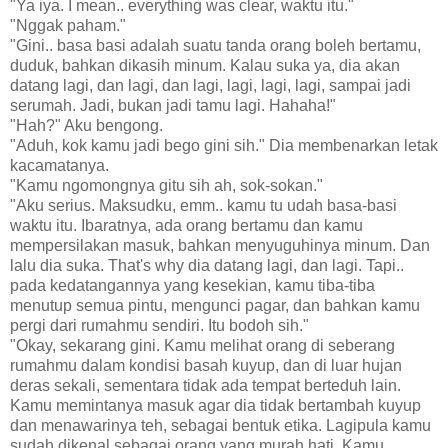
"Ya iya. I mean.. everything was clear, waktu itu."
"Nggak paham."
"Gini.. basa basi adalah suatu tanda orang boleh bertamu,
duduk, bahkan dikasih minum. Kalau suka ya, dia akan
datang lagi, dan lagi, dan lagi, lagi, lagi, lagi, sampai jadi
serumah. Jadi, bukan jadi tamu lagi. Hahaha!"
"Hah?" Aku bengong.
"Aduh, kok kamu jadi bego gini sih." Dia membenarkan letak
kacamatanya.
"Kamu ngomongnya gitu sih ah, sok-sokan."
"Aku serius. Maksudku, emm.. kamu tu udah basa-basi
waktu itu. Ibaratnya, ada orang bertamu dan kamu
mempersilakan masuk, bahkan menyuguhinya minum. Dan
lalu dia suka. That's why dia datang lagi, dan lagi. Tapi..
pada kedatangannya yang kesekian, kamu tiba-tiba
menutup semua pintu, mengunci pagar, dan bahkan kamu
pergi dari rumahmu sendiri. Itu bodoh sih."
"Okay, sekarang gini. Kamu melihat orang di seberang
rumahmu dalam kondisi basah kuyup, dan di luar hujan
deras sekali, sementara tidak ada tempat berteduh lain.
Kamu memintanya masuk agar dia tidak bertambah kuyup
dan menawarinya teh, sebagai bentuk etika. Lagipula kamu
sudah dikenal sebagai orang yang murah hati. Kamu