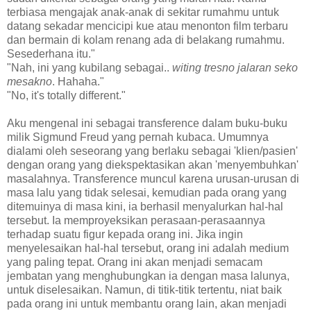
terbiasa mengajak anak-anak di sekitar rumahmu untuk
datang sekadar mencicipi kue atau menonton film terbaru
dan bermain di kolam renang ada di belakang rumahmu.
Sesederhana itu."
"Nah, ini yang kubilang sebagai..
witing tresno jalaran seko
mesakno
. Hahaha."
"No, it's totally different."
Aku mengenal ini sebagai transference dalam buku-buku
milik Sigmund Freud yang pernah kubaca. Umumnya
dialami oleh seseorang yang berlaku sebagai 'klien/pasien'
dengan orang yang diekspektasikan akan 'menyembuhkan'
masalahnya. Transference muncul karena urusan-urusan di
masa lalu yang tidak selesai, kemudian pada orang yang
ditemuinya di masa kini, ia berhasil menyalurkan hal-hal
tersebut. Ia memproyeksikan perasaan-perasaannya
terhadap suatu figur kepada orang ini. Jika ingin
menyelesaikan hal-hal tersebut, orang ini adalah medium
yang paling tepat. Orang ini akan menjadi semacam
jembatan yang menghubungkan ia dengan masa lalunya,
untuk diselesaikan. Namun, di titik-titik tertentu, niat baik
pada orang ini untuk membantu orang lain, akan menjadi