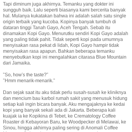
Tapi diminum juga akhirnya. Temanku yang dokter ini
sungguh baik. Lalu seperti biasanya kami bercerita banyak
hal. Mulanya kukatakan bahwa ini adalah salah satu single
origin terbaik yang kucoba. Kopinya banyak tumbuh di
dataran tinggi Tanah Gayo, Aceh Tengah. Sebab itu
dinamakan Kopi Gayo. Menurutku sendiri Kopi Gayo adalah
yang paling tidak pahit. Tidak seperti kopi pada umumnya
menyisakan rasa pekat di lidah, Kopi Gayo hampir tidak
menyisakan rasa apapun. Bahkan beberapa temanku
menyebutkan kopi ini mengalahkan citarasa Blue Mountain
dari Jamaika.
"So, how's the taste?"
"Hmm menarik-menarik."
Dan sejak saat itu aku tidak perlu susah-susah ke kliniknya
dan mencium bau karbol rumah sakit yang menusuk hidung
setiap kali ingin bicara banyak. Aku mengajaknya ke kedai
kopi yang banyak sekali ada di Jakarta. Beberapa kali
kuajak ia ke Kopikina di Tebet, ke Crematology Coffee
Roaster di Kebayoran Baru, ke Woodpecker di Melawai, ke
Sinou, hingga akhirnya paling sering di Anomali Coffee