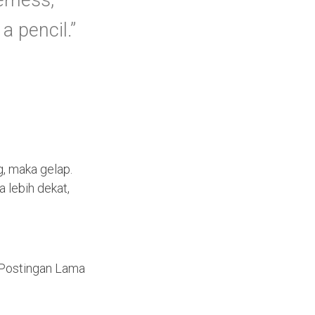
erness,
f
o
a pencil.”
r
:
g, maka gelap.
 lebih dekat,
Postingan Lama