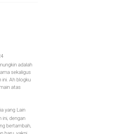
24
 mungkin adalah
rtama sekaligus
n ini. Ah blogku
main atas
a yang Lain
 ini, dengan
yang bertambah,
n baru, yakni