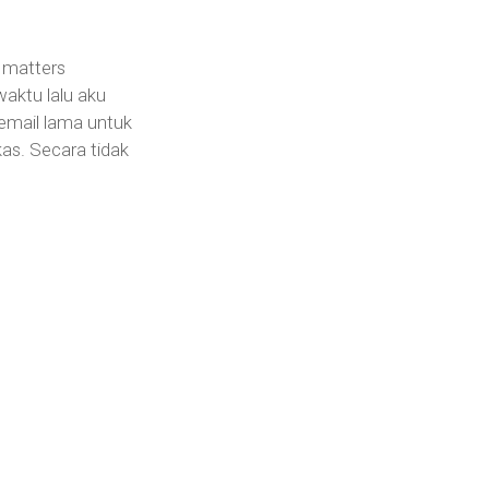
g matters
aktu lalu aku
mail lama untuk
as. Secara tidak