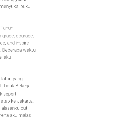
 menyukai buku
 Tahun
 grace, courage,
nce, and inspire
e. Beberapa waktu
e, aku
tatan yang
t Tidak Bekerja
ak seperti
tetap ke Jakarta.
 alasanku cuti
rena aku malas