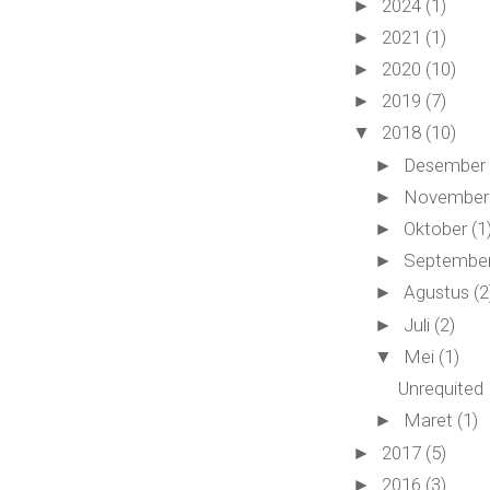
2024
(1)
►
2021
(1)
►
2020
(10)
►
2019
(7)
►
2018
(10)
▼
Desembe
►
Novembe
►
Oktober
(1
►
Septembe
►
Agustus
(2
►
Juli
(2)
►
Mei
(1)
▼
Unrequited
Maret
(1)
►
2017
(5)
►
2016
(3)
►