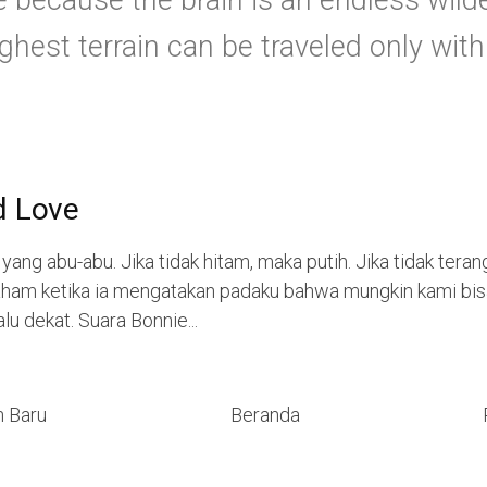
e because the brain is an endless wild
hest terrain can be traveled only with 
d Love
 yang abu-abu. Jika tidak hitam, maka putih. Jika tidak teran
paham ketika ia mengatakan padaku bahwa mungkin kami bisa
lu dekat. Suara Bonnie...
h Baru
Beranda