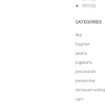
2015
(3)
►
CATEGORIES
fiksi
fragmen
jakarta
jogjakarta
personal life
perspective
semacam writing 
ugm