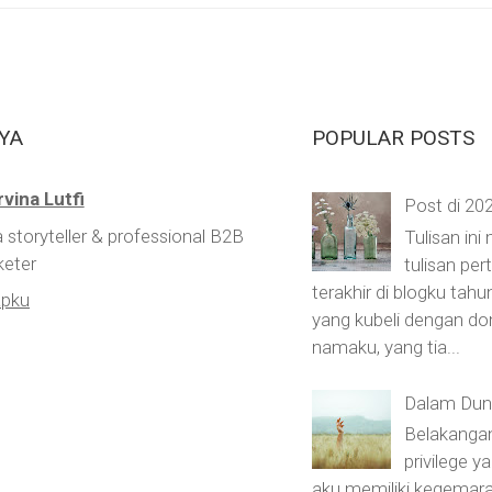
YA
POPULAR POSTS
rvina Lutfi
Post di 20
a storyteller & professional B2B
Tulisan ini
eter
tulisan pe
terakhir di blogku tahu
apku
yang kubeli dengan do
namaku, yang tia...
Dalam Duni
Belakangan
privilege 
aku memiliki kegemara