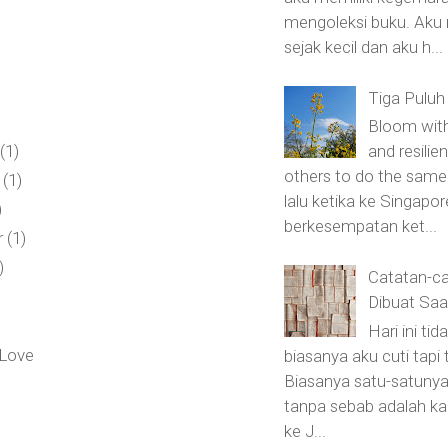
mengoleksi buku. Aku
sejak kecil dan aku h...
Tiga Puluh
Bloom with
r
(1)
and resilie
others to do the sam
r
(1)
lalu ketika ke Singapor
)
berkesempatan ket...
r
(1)
)
Catatan-ca
Dibuat Saa
Hari ini tid
 Love
biasanya aku cuti tapi 
Biasanya satu-satunya
tanpa sebab adalah ka
ke J...