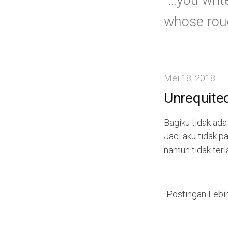
“…you writ
whose roug
Mei 18, 2018
Unrequite
Bagiku tidak ada
Jadi aku tidak 
namun tidak terla
Postingan Lebi