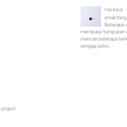
Hal Kecil
small thin
Beberapa w
membuka 'tumpukan' e
mencari beberapa berk
sengaja justru...
project