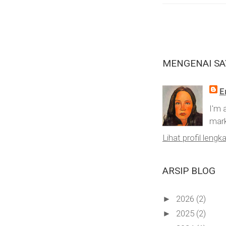
MENGENAI SA
E
I'm 
mark
Lihat profil lengk
ARSIP BLOG
2026
(2)
►
2025
(2)
►