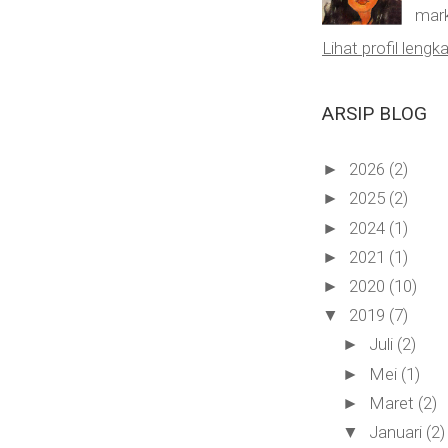
mark
Lihat profil lengk
ARSIP BLOG
2026
(2)
►
2025
(2)
►
2024
(1)
►
2021
(1)
►
2020
(10)
►
2019
(7)
▼
Juli
(2)
►
Mei
(1)
►
Maret
(2)
►
Januari
(2)
▼