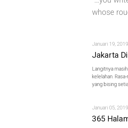
“…you writ
whose roug
Januari 19, 201
Jakarta Di
Langitnya masih
kelelahan. Rasa
yang bising setiap
Januari 05, 201
365 Halam