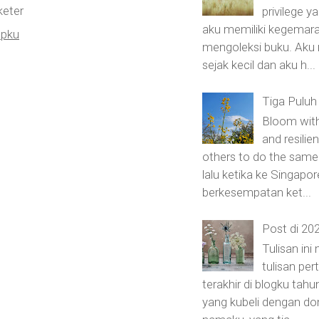
eter
privilege 
aku memiliki kegemara
apku
mengoleksi buku. Aku
sejak kecil dan aku h...
Tiga Puluh
Bloom with
and resilie
others to do the sam
lalu ketika ke Singapor
berkesempatan ket...
Post di 20
Tulisan ini
tulisan pe
terakhir di blogku tahu
yang kubeli dengan do