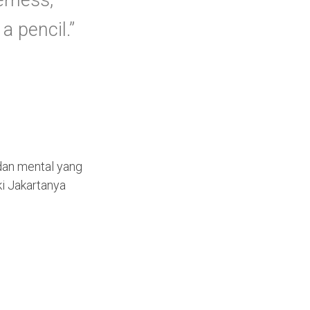
erness,
f
o
a pencil.”
r
:
dan mental yang
i Jakartanya