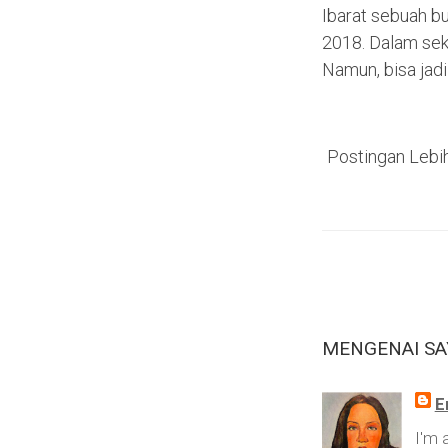
Ibarat sebuah b
2018. Dalam seku
Namun, bisa jadi 
Postingan Lebi
MENGENAI SA
E
I'm 