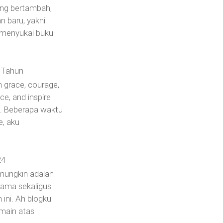
yang bertambah,
n baru, yakni
 menyukai buku
 Tahun
 grace, courage,
nce, and inspire
e. Beberapa waktu
e, aku
24
 mungkin adalah
rtama sekaligus
n ini. Ah blogku
main atas