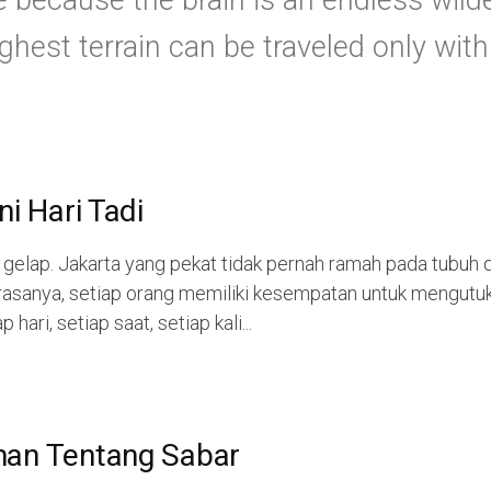
e because the brain is an endless wild
hest terrain can be traveled only with 
9
ni Hari Tadi
 gelap. Jakarta yang pekat tidak pernah ramah pada tubuh 
-rasanya, setiap orang memiliki kesempatan untuk mengutuk
 hari, setiap saat, setiap kali...
9
an Tentang Sabar