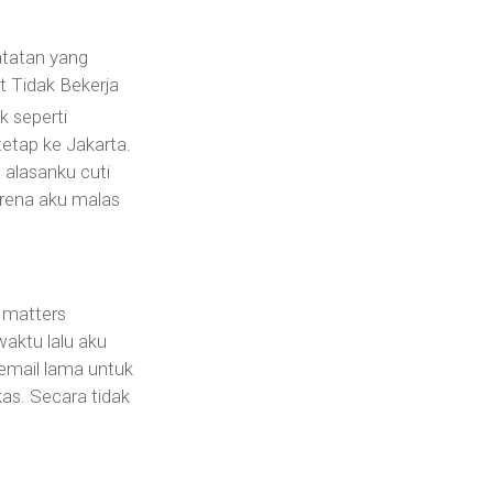
tatan yang
t Tidak Bekerja
ak seperti
tetap ke Jakarta.
 alasanku cuti
rena aku malas
g matters
aktu lalu aku
mail lama untuk
as. Secara tidak