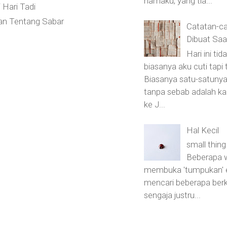
namaku, yang tia...
i Hari Tadi
an Tentang Sabar
Catatan-ca
Dibuat Saa
Hari ini tid
biasanya aku cuti tapi 
Biasanya satu-satunya
tanpa sebab adalah ka
ke J...
Hal Kecil
small thin
Beberapa w
membuka 'tumpukan' e
mencari beberapa berk
sengaja justru...