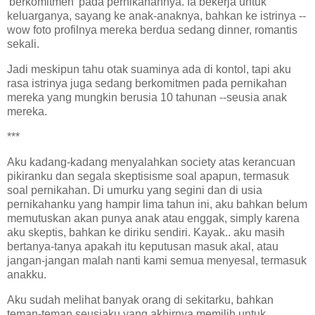
'berkomitmen' pada pernikahannya. Ia bekerja untuk
keluarganya, sayang ke anak-anaknya, bahkan ke istrinya --
wow foto profilnya mereka berdua sedang dinner, romantis
sekali.
Jadi meskipun tahu otak suaminya ada di kontol, tapi aku
rasa istrinya juga sedang berkomitmen pada pernikahan
mereka yang mungkin berusia 10 tahunan --seusia anak
mereka.
***
Aku kadang-kadang menyalahkan society atas kerancuan
pikiranku dan segala skeptisisme soal apapun, termasuk
soal pernikahan. Di umurku yang segini dan di usia
pernikahanku yang hampir lima tahun ini, aku bahkan belum
memutuskan akan punya anak atau enggak, simply karena
aku skeptis, bahkan ke diriku sendiri. Kayak.. aku masih
bertanya-tanya apakah itu keputusan masuk akal, atau
jangan-jangan malah nanti kami semua menyesal, termasuk
anakku.
Aku sudah melihat banyak orang di sekitarku, bahkan
teman-teman seusiaku yang akhirnya memilih untuk