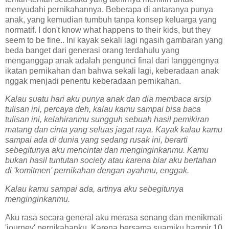
menyudahi pernikahannya. Beberapa di antaranya punya
anak, yang kemudian tumbuh tanpa konsep keluarga yang
normatif. I don't know what happens to their kids, but they
seem to be fine.. Ini kayak sekali lagi ngasih gambaran yang
beda banget dari generasi orang terdahulu yang
menganggap anak adalah pengunci final dari langgengnya
ikatan pernikahan dan bahwa sekali lagi, keberadaan anak
nggak menjadi penentu keberadaan pernikahan.
Kalau suatu hari aku punya anak dan dia membaca arsip
tulisan ini, percaya deh, kalau kamu sampai bisa baca
tulisan ini, kelahiranmu sungguh sebuah hasil pemikiran
matang dan cinta yang seluas jagat raya. Kayak kalau kamu
sampai ada di dunia yang sedang rusak ini, berarti
sebegitunya aku mencintai dan menginginkanmu. Kamu
bukan hasil tuntutan society atau karena biar aku bertahan
di 'komitmen' pernikahan dengan ayahmu, enggak.
Kalau kamu sampai ada, artinya aku sebegitunya
menginginkanmu.
Aku rasa secara general aku merasa senang dan menikmati
'journey' pernikahanku. Karena bersama suamiku hampir 10