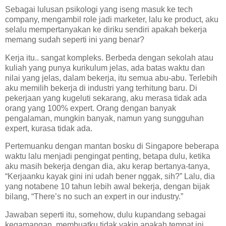
Sebagai lulusan psikologi yang iseng masuk ke tech
company, mengambil role jadi marketer, lalu ke product, aku
selalu mempertanyakan ke diriku sendiri apakah bekerja
memang sudah seperti ini yang benar?
Kerja itu.. sangat kompleks. Berbeda dengan sekolah atau
kuliah yang punya kurikulum jelas, ada batas waktu dan
nilai yang jelas, dalam bekerja, itu semua abu-abu. Terlebih
aku memilih bekerja di industri yang terhitung baru. Di
pekerjaan yang kugeluti sekarang, aku merasa tidak ada
orang yang 100% expert. Orang dengan banyak
pengalaman, mungkin banyak, namun yang sungguhan
expert, kurasa tidak ada.
Pertemuanku dengan mantan bosku di Singapore beberapa
waktu lalu menjadi pengingat penting, betapa dulu, ketika
aku masih bekerja dengan dia, aku kerap bertanya-tanya,
“Kerjaanku kayak gini ini udah bener nggak, sih?” Lalu, dia
yang notabene 10 tahun lebih awal bekerja, dengan bijak
bilang, “There’s no such an expert in our industry.”
Jawaban seperti itu, somehow, dulu kupandang sebagai
kegamangan, membuatku tidak yakin apakah tempat ini