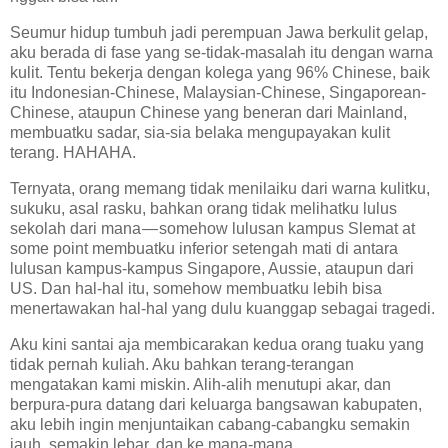
Seumur hidup tumbuh jadi perempuan Jawa berkulit gelap,
aku berada di fase yang se-tidak-masalah itu dengan warna
kulit. Tentu bekerja dengan kolega yang 96% Chinese, baik
itu Indonesian-Chinese, Malaysian-Chinese, Singaporean-
Chinese, ataupun Chinese yang beneran dari Mainland,
membuatku sadar, sia-sia belaka mengupayakan kulit
terang. HAHAHA.
Ternyata, orang memang tidak menilaiku dari warna kulitku,
sukuku, asal rasku, bahkan orang tidak melihatku lulus
sekolah dari mana — somehow lulusan kampus Slemat at
some point membuatku inferior setengah mati di antara
lulusan kampus-kampus Singapore, Aussie, ataupun dari
US. Dan hal-hal itu, somehow membuatku lebih bisa
menertawakan hal-hal yang dulu kuanggap sebagai tragedi.
Aku kini santai aja membicarakan kedua orang tuaku yang
tidak pernah kuliah. Aku bahkan terang-terangan
mengatakan kami miskin. Alih-alih menutupi akar, dan
berpura-pura datang dari keluarga bangsawan kabupaten,
aku lebih ingin menjuntaikan cabang-cabangku semakin
jauh, semakin lebar, dan ke mana-mana.