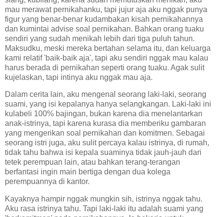
mau merawat pernikahanku, tapi jujur aja aku nggak punya
figur yang benar-benar kudambakan kisah pernikahannya
dan kumintai advise soal pernikahan. Bahkan orang tuaku
sendiri yang sudah menikah lebih dari tiga puluh tahun.
Maksudku, meski mereka bertahan selama itu, dan keluarga
kami relatif 'baik-baik aja', tapi aku sendiri nggak mau kalau
harus berada di pernikahan seperti orang tuaku. Agak sulit
kujelaskan, tapi intinya aku nggak mau aja.
Dalam cerita lain, aku mengenal seorang laki-laki, seorang
suami, yang isi kepalanya hanya selangkangan. Laki-laki ini
kulabeli 100% bajingan, bukan karena dia menelantarkan
anak-istrinya, tapi karena kurasa dia memberiku gambaran
yang mengerikan soal pernikahan dan komitmen. Sebagai
seorang istri juga, aku sulit percaya kalau istrinya, di rumah,
tidak tahu bahwa isi kepala suaminya tidak jauh-jauh dari
tetek perempuan lain, atau bahkan terang-terangan
berfantasi ingin main bertiga dengan dua kolega
perempuannya di kantor.
Kayaknya hampir nggak mungkin sih, istrinya nggak tahu.
Aku rasa istrinya tahu. Tapi laki-laki itu adalah suami yang