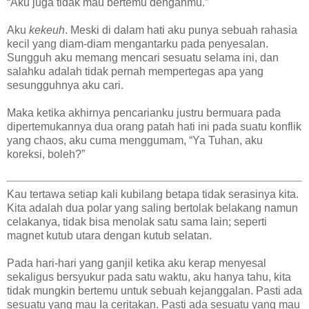
“Aku juga tidak mau bertemu denganmu.”
Aku
kekeuh
. Meski di dalam hati aku punya sebuah rahasia
kecil yang diam-diam mengantarku pada penyesalan.
Sungguh aku memang mencari sesuatu selama ini, dan
salahku adalah tidak pernah mempertegas apa yang
sesungguhnya aku cari.
Maka ketika akhirnya pencarianku justru bermuara pada
dipertemukannya dua orang patah hati ini pada suatu konflik
yang chaos, aku cuma menggumam, “Ya Tuhan, aku
koreksi, boleh?”
Kau tertawa setiap kali kubilang betapa tidak serasinya kita.
Kita adalah dua polar yang saling bertolak belakang namun
celakanya, tidak bisa menolak satu sama lain; seperti
magnet kutub utara dengan kutub selatan.
Pada hari-hari yang ganjil ketika aku kerap menyesal
sekaligus bersyukur pada satu waktu, aku hanya tahu, kita
tidak mungkin bertemu untuk sebuah kejanggalan. Pasti ada
sesuatu yang mau Ia ceritakan. Pasti ada sesuatu yang mau