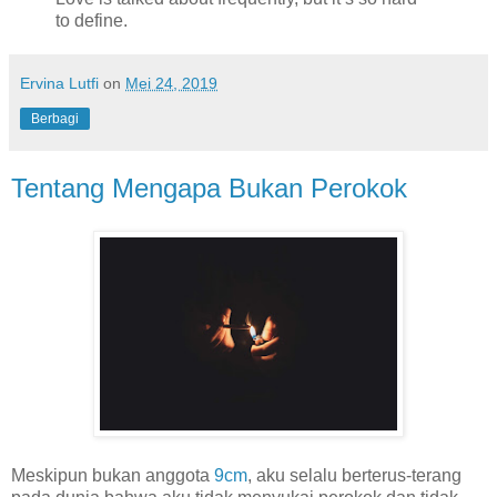
to define.
Ervina Lutfi
on
Mei 24, 2019
Berbagi
Tentang Mengapa Bukan Perokok
Meskipun bukan anggota
9cm
, aku selalu berterus-terang