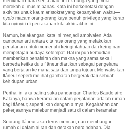
menikmati udara senja atau pucuk bunga yang mulai
merekah di musim panas. Kata ini berkonotasi dengan
aktivitas untuk kaum aristokrat yang kebanyakan waktu —
nyelo
macam orang-orang kaya penuh privilege yang kerap
kita nyinyiri di percakapan kita akhir-akhir ini.
Namun, belakangan, kata ini menjadi ambivalen. Ada
campuran arti antara cita rasa orang yang melakukan
perjalanan untuk memenuhi keingintahuan dan keinginan
mempelajari budaya setempat. Hal ini pun kemudian
memberikan penafsiran dan makna yang sama sekali
berbeda ketika dulu flâneur diartikan sebagai pengelana
yang berjalan ke mana saja dan tanpa tujuan. Menyaksikan
flâneur seperti melihat gambaran bergerak dari sebuah
kehidupan urban.
Perihal ini aku paling suka pandangan Charles Baudelaire.
Katanya, bahwa keramaian dalam perjalanan adalah rumah
bagi flâneur; seperti ikan dengan airnya. Kegairahan dan
pekerjaannya melebur menjadi satu di dalam keramaian.
Seorang flâneur akan terus mencari, dan membangun
rumah di dalam aliran dan gerakan perpindahan. Dia