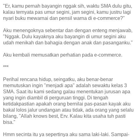
"Er, kamu pernah bayangin nggak sih, waktu SMA dulu gitu,
kalau ternyata pas umur segini, jam segini, kamu justru lagi
nyari buku mewarnai dan pensil warna di e-commerce?"
Aku menengoknya sebentar dan dengan enteng menjawab,
"Nggak. Dulu kayaknya aku bayangin di umur segini aku
udah menikah dan bahagia dengan anak dan pasanganku."
Aku kembali memusatkan perhatian pada e-commerce.
***
Perihal rencana hidup, seingatku, aku benar-benar
memutuskan ingin "menjadi apa" adalah sewaktu kelas 3
SMA. Saat itu kami sedang galau menentukan jurusan apa
yang ingin diambil di perguruan tinggi. Di tengah
ketidakpastian apakah orang bernilai pas-pasan kayak aku
bakal lolos jalur undangan atau tidak, ada orang yang selalu
bilang, "Allah knows best, Erv. Kalau kita usaha tuh pasti
bisa."
Hmm secinta itu ya sepertinya aku sama laki-laki. Sampai-