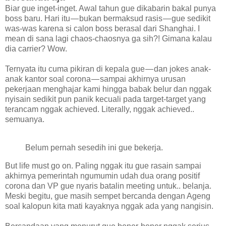
Biar gue inget-inget. Awal tahun gue dikabarin bakal punya
boss baru. Hari itu — bukan bermaksud rasis — gue sedikit
was-was karena si calon boss berasal dari Shanghai. I
mean di sana lagi chaos-chaosnya ga sih?! Gimana kalau
dia carrier? Wow.
Ternyata itu cuma pikiran di kepala gue — dan jokes anak-
anak kantor soal corona — sampai akhirnya urusan
pekerjaan menghajar kami hingga babak belur dan nggak
nyisain sedikit pun panik kecuali pada target-target yang
terancam nggak achieved. Literally, nggak achieved..
semuanya.
Belum pernah sesedih ini gue bekerja.
But life must go on. Paling nggak itu gue rasain sampai
akhirnya pemerintah ngumumin udah dua orang positif
corona dan VP gue nyaris batalin meeting untuk.. belanja.
Meski begitu, gue masih sempet bercanda dengan Ageng
soal kalopun kita mati kayaknya nggak ada yang nangisin.