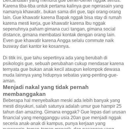
Bercandaan yang menurut gue bener-bener nggak serius.
Karena tiba-tiba untuk pertama kalinya gue ngerasain yang
namanya khawatir.. bukan sama diri gue, tapi orang-orang
lain. Gue khawatir karena Bapak nggak bisa stay di rumah
karena mesti kerja, gue khawatir karena Ibu nggak
sepenuhnya paham gimana cuci tangan, gimana social
distance, gimana membatasi kontak dengan orang lain.
Even gue khawatir karena Angga selalu commute naik
busway dari kantor ke kosannya.
Di titik ini, gue tahu sepertinya ada yang berubah di
psikologis gue, sebuah perubahan cukup mendasar karena
ternyata gue bukan anak kecil ataupun kelompok dewasa
muda lainnya yang hidupnya sebatas yang-penting-gue-
aman.
Menjadi nakal yang tidak pernah
membanggakan
Beberapa hal menyebalkan meski ada lebih banyak yang
mesti disyukuri, salah satunya adalah umur gue hampir 25
tahun dan amazing. Gimana enggak? Gue lepas dari urusan
financial yang mengganggu usia 20an gue menjadi nggak
seceria anak-anak di kampus, punya kerjaan yang