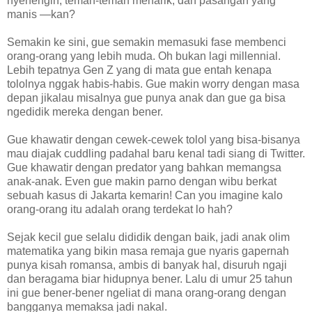
nyenengin, teman-teman menarik, dan pasangan yang
manis —kan?
Semakin ke sini, gue semakin memasuki fase membenci
orang-orang yang lebih muda. Oh bukan lagi millennial.
Lebih tepatnya Gen Z yang di mata gue entah kenapa
tololnya nggak habis-habis. Gue makin worry dengan masa
depan jikalau misalnya gue punya anak dan gue ga bisa
ngedidik mereka dengan bener.
Gue khawatir dengan cewek-cewek tolol yang bisa-bisanya
mau diajak cuddling padahal baru kenal tadi siang di Twitter.
Gue khawatir dengan predator yang bahkan memangsa
anak-anak. Even gue makin parno dengan wibu berkat
sebuah kasus di Jakarta kemarin! Can you imagine kalo
orang-orang itu adalah orang terdekat lo hah?
Sejak kecil gue selalu dididik dengan baik, jadi anak olim
matematika yang bikin masa remaja gue nyaris gapernah
punya kisah romansa, ambis di banyak hal, disuruh ngaji
dan beragama biar hidupnya bener. Lalu di umur 25 tahun
ini gue bener-bener ngeliat di mana orang-orang dengan
bangganya memaksa jadi nakal.