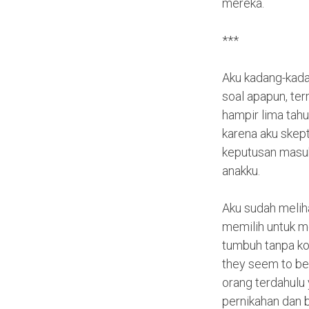
mereka.
***
Aku kadang-kada
soal apapun, ter
hampir lima tah
karena aku skept
keputusan masuk
anakku.
Aku sudah melih
memilih untuk m
tumbuh tanpa kon
they seem to be 
orang terdahulu
pernikahan dan 