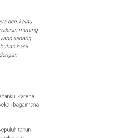
aya deh, kalau
emikiran matang
a yang sedang
bukan hasil
 dengan
ahanku. Karena
sekali bagaimana
sepuluh tahun
 bikin aku