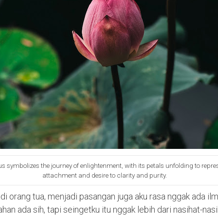
s symbolizes the journey of enlightenment, with its petals unfolding to repr
attachment and desire to clarity and purity.
adi orang tua, menjadi pasangan juga aku rasa nggak ada ilm
han ada sih, tapi seingetku itu nggak lebih dari nasihat-nas