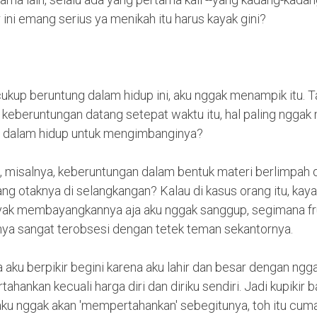
r ini emang serius ya menikah itu harus kayak gini?
ukup beruntung dalam hidup ini, aku nggak menampik itu. Tap
ika keberuntungan datang setepat waktu itu, hal paling nggak
di dalam hidup untuk mengimbanginya?
 misalnya, keberuntungan dalam bentuk materi berlimpah 
ng otaknya di selangkangan? Kalau di kasus orang itu, kay
yak membayangkannya aja aku nggak sanggup, segimana fru
inya sangat terobsesi dengan tetek teman sekantornya.
ga aku berpikir begini karena aku lahir dan besar dengan ng
tahankan kecuali harga diri dan diriku sendiri. Jadi kupikir
aku nggak akan 'mempertahankan' sebegitunya, toh itu cuma