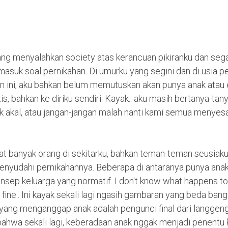
ng menyalahkan society atas kerancuan pikiranku dan seg
masuk soal pernikahan. Di umurku yang segini dan di usia p
un ini, aku bahkan belum memutuskan akan punya anak atau 
is, bahkan ke diriku sendiri. Kayak.. aku masih bertanya-tan
 akal, atau jangan-jangan malah nanti kami semua menyesa
at banyak orang di sekitarku, bahkan teman-teman seusiaku
enyudahi pernikahannya. Beberapa di antaranya punya ana
sep keluarga yang normatif. I don't know what happens to t
fine.. Ini kayak sekali lagi ngasih gambaran yang beda bang
 yang menganggap anak adalah pengunci final dari langgeng
bahwa sekali lagi, keberadaan anak nggak menjadi penentu