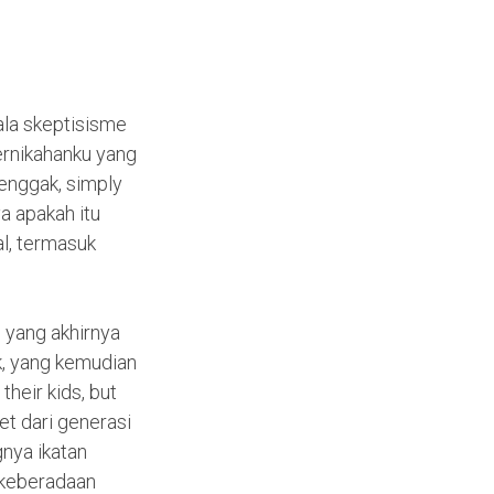
ala skeptisisme
ernikahanku yang
enggak, simply
ya apakah itu
l, termasuk
 yang akhirnya
k, yang kemudian
heir kids, but
et dari generasi
nya ikatan
 keberadaan