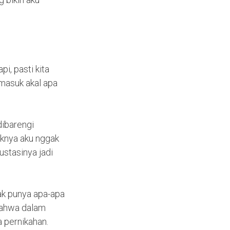
i, pasti kita
 masuk akal apa
dibarengi
aknya aku nggak
stasinya jadi
gak punya apa-apa
 bahwa dalam
 pernikahan.