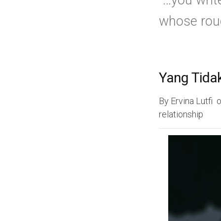
“…you writ
whose roug
Yang Tidak
By
Ervina Lutfi
relationship