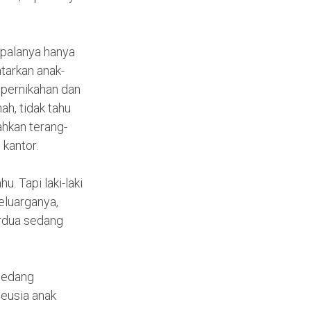
kepalanya hanya
ntarkan anak-
 pernikahan dan
ah, tidak tahu
ahkan terang-
kantor.
u. Tapi laki-laki
eluarganya,
erdua sedang
 sedang
eusia anak