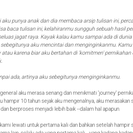
i aku punya anak dan dia membaca arsip tulisan ini, perc
a baca tulisan ini, kelahiranmu sungguh sebuah hasil p
seluas jagat raya. Kayak kalau kamu sampai ada di duni
rti sebegitunya aku mencintai dan menginginkanmu. Kamu 
y atau karena biar aku bertahan di 'komitmen' pernikahan
k.
pai ada, artinya aku sebegitunya menginginkanmu.
 general aku merasa senang dan menikmati 'journey' pernik
 hampir 10 tahun sejak aku mengenalnya, aku merasakan 
dan berproses menjadi lebih baik --dalam hal apapun.
kami lewati untuk pertama kali dan bahkan setelah hampir 
ma lain, selalu ada yang pertama kali --yang kadang-kadang