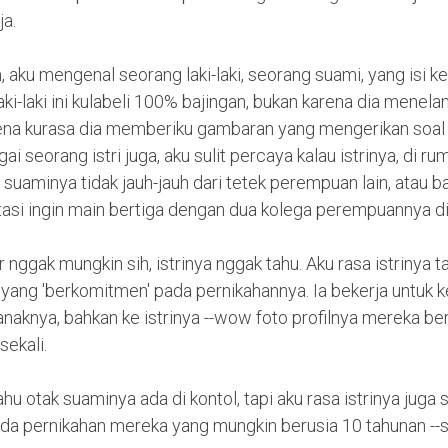
ja.
n, aku mengenal seorang laki-laki, seorang suami, yang isi 
ki-laki ini kulabeli 100% bajingan, bukan karena dia menela
karena kurasa dia memberiku gambaran yang mengerikan soal
 seorang istri juga, aku sulit percaya kalau istrinya, di rum
 suaminya tidak jauh-jauh dari tetek perempuan lain, atau b
asi ingin main bertiga dengan dua kolega perempuannya di 
ggak mungkin sih, istrinya nggak tahu. Aku rasa istrinya tah
 yang 'berkomitmen' pada pernikahannya. Ia bekerja untuk k
anaknya, bahkan ke istrinya --wow foto profilnya mereka b
sekali.
hu otak suaminya ada di kontol, tapi aku rasa istrinya juga
a pernikahan mereka yang mungkin berusia 10 tahunan --s