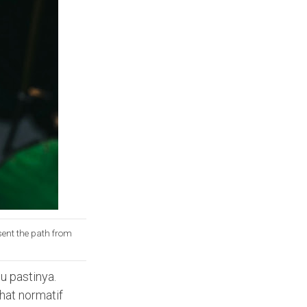
esent the path from
u pastinya.
ihat normatif