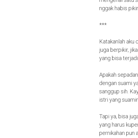
nggak habis piki
***
Katakanlah aku c
juga berpikir, j
yang bisa terja
Apakah sepadan,
dengan suami ya
sanggup sih. Ka
istri yang suam
Tapi ya, bisa ju
yang harus kuper
pernikahan pun 