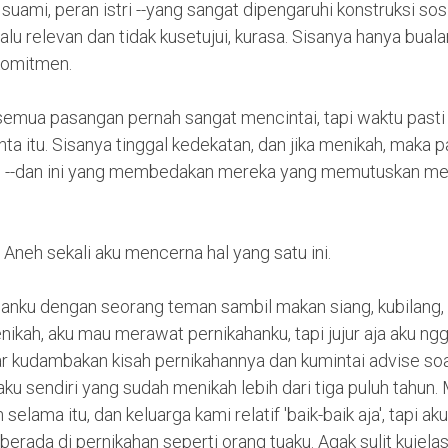
uami, peran istri --yang sangat dipengaruhi konstruksi sos
alu relevan dan tidak kusetujui, kurasa. Sisanya hanya bualan
komitmen.
semua pasangan pernah sangat mencintai, tapi waktu pasti
nta itu. Sisanya tinggal kedekatan, dan jika menikah, maka
 --dan ini yang membedakan mereka yang memutuskan men
Aneh sekali aku mencerna hal yang satu ini.
lanku dengan seorang teman sambil makan siang, kubilang,
kah, aku mau merawat pernikahanku, tapi jujur aja aku ngg
r kudambakan kisah pernikahannya dan kumintai advise soa
ku sendiri yang sudah menikah lebih dari tiga puluh tahun
elama itu, dan keluarga kami relatif 'baik-baik aja', tapi ak
berada di pernikahan seperti orang tuaku. Agak sulit kujelask