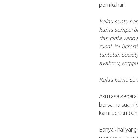
pernikahan.
Kalau suatu har
kamu sampai bis
dan cinta yang 
rusak ini, bera
tuntutan societ
ayahmu, engga
Kalau kamu sam
Aku rasa secara
bersama suamiku
kami bertumbuh 
Banyak hal yang 
mengenal satu sa