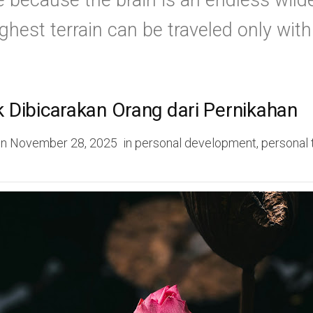
e because the brain is an endless wild
hest terrain can be traveled only with 
 Dibicarakan Orang dari Pernikahan
on
November 28, 2025
in
personal development
,
personal 