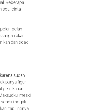
ial. Beberapa
 soal cinta,
 pelan-pelan
 pasangan akan
ikah dan tidak
 karena sudah
ak punya figur
l pernikahan.
. Maksudku, meski
u sendiri nggak
an, tapi intinya