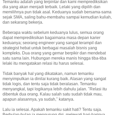
Temanku adalah yang terpintar dan kami memprediksikan
dia yang akan menjadi terbaik. Lelaki yang dipilih dan
memilihnya pun tidak asal. Keduanya sudah bersama-sama
sejak SMA, saling bahu-membahu sampai kemudian kuliah,
dan sekarang bekerja.
Beberapa waktu sebelum keduanya lulus, semua orang
dapat memprediksikan bagaimana masa depan karier
keduanya; seorang engineer yang sangat terampil dan
strategist hebat untuk berbagai masalah bisnis yang
kompleks. Dua orang yang gemar berpikir dan mendebat
satu sama lain. Hubungan mereka manis hingga tiba-tiba
lelaki itu mengatakan relasi itu harus selesai.
Tidak banyak hal yang dikatakan, namun temanku
menyimpulkan ia dinilai kurang baik. Alasan yang sangat
tidak logis, dan tentu saja tidak beralasan. Temanku
menyangkal, tapi logikanya lebih dahulu jalan. "Relasi itu
dibentuk dua orang. Kalau salah satu sudah tidak mau,
apapun alasannya, ya sudah," katanya.
Lalu ia selesai. Apakah temanku sakit hati? Tentu saja.
Berbulan-bulan ia mengurung diri, melewati hari-harinya