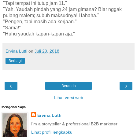
"Tapi tempat ini tutup jam 11."
"Yah. Yaudah pindah yang 24 jam gimana? Biar nggak
pulang malem; subuh maksudnya! Hahaha."
"Pengen, tapi masih ada kerjaan."
"Sama!"
"Huhu yaudah kapan-kapan aja."
Ervina Lutfi
on
Juli 29, 2018
Berbagi
‹
›
Beranda
Lihat versi web
Mengenai Saya
Ervina Lutfi
I'm a storyteller & professional B2B marketer
Lihat profil lengkapku