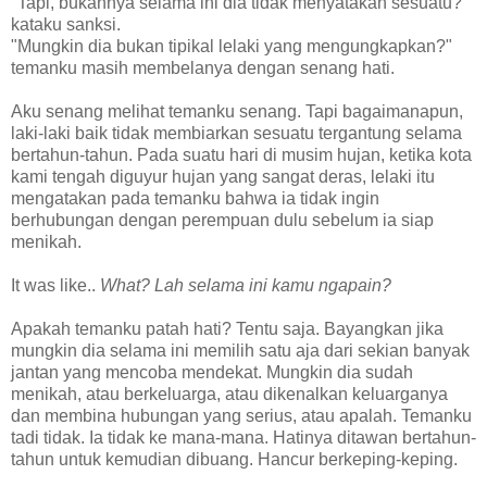
"Tapi, bukannya selama ini dia tidak menyatakan sesuatu?"
kataku sanksi.
"Mungkin dia bukan tipikal lelaki yang mengungkapkan?"
temanku masih membelanya dengan senang hati.
Aku senang melihat temanku senang. Tapi bagaimanapun,
laki-laki baik tidak membiarkan sesuatu tergantung selama
bertahun-tahun. Pada suatu hari di musim hujan, ketika kota
kami tengah diguyur hujan yang sangat deras, lelaki itu
mengatakan pada temanku bahwa ia tidak ingin
berhubungan dengan perempuan dulu sebelum ia siap
menikah.
It was like..
What? Lah selama ini kamu ngapain?
Apakah temanku patah hati? Tentu saja. Bayangkan jika
mungkin dia selama ini memilih satu aja dari sekian banyak
jantan yang mencoba mendekat. Mungkin dia sudah
menikah, atau berkeluarga, atau dikenalkan keluarganya
dan membina hubungan yang serius, atau apalah. Temanku
tadi tidak. Ia tidak ke mana-mana. Hatinya ditawan bertahun-
tahun untuk kemudian dibuang. Hancur berkeping-keping.